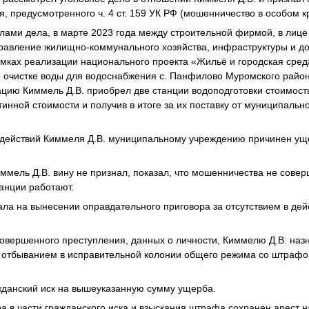
, предусмотренного ч. 4 ст. 159 УК РФ (мошенничество в особом к
лами дела, в марте 2023 года между строительной фирмой, в лице
правление жилищно-коммунального хозяйства, инфраструктуры и д
мках реализации национального проекта «Жильё и городская сред
о очистке воды для водоснабжения с. Панфилово Муромского район
цию Киммель Д.В. приобрел две станции водоподготовки стоимос
тинной стоимости и получив в итоге за их поставку от муниципальн
х действий Киммеля Д.В. муниципальному учреждению причинен ущ
ммель Д.В. вину не признал, показал, что мошенничества не сове
танции работают.
ла на вынесении оправдательного приговора за отсутствием в дей
совершенного преступления, данных о личности, Киммелю Д.В. наз
с отбыванием в исправительной колонии общего режима со штрафо
жданский иск на вышеуказанную сумму ущерба.
а в части гражданского иска и взыскания штрафа сохранен арест 