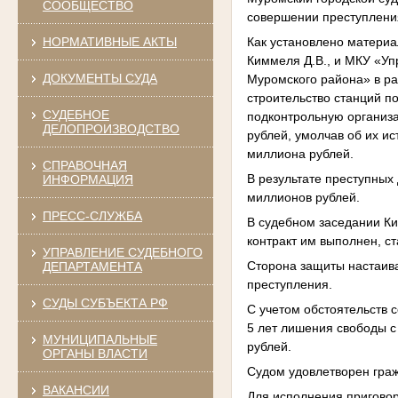
СООБЩЕСТВО
совершении преступления
Как установлено материа
НОРМАТИВНЫЕ АКТЫ
Киммеля Д.В., и МКУ «У
ДОКУМЕНТЫ СУДА
Муромского района» в ра
строительство станций п
СУДЕБНОЕ
подконтрольную организа
ДЕЛОПРОИЗВОДСТВО
рублей, умолчав об их ис
миллиона рублей.
СПРАВОЧНАЯ
В результате преступны
ИНФОРМАЦИЯ
миллионов рублей.
ПРЕСС-СЛУЖБА
В судебном заседании Ки
контракт им выполнен, с
УПРАВЛЕНИЕ СУДЕБНОГО
Сторона защиты настаива
ДЕПАРТАМЕНТА
преступления.
СУДЫ СУБЪЕКТА РФ
С учетом обстоятельств 
5 лет лишения свободы 
МУНИЦИПАЛЬНЫЕ
рублей.
ОРГАНЫ ВЛАСТИ
Судом удовлетворен гра
ВАКАНСИИ
Для исполнения приговор