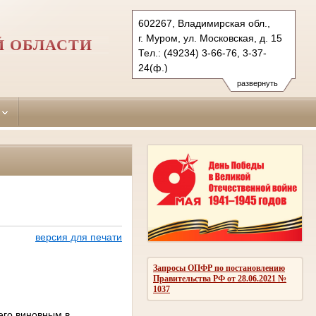
602267, Владимирская обл.,
г. Муром, ул. Московская, д. 15
Й ОБЛАСТИ
Тел.: (49234) 3-66-76, 3-37-
24(ф.)
muromsky.wld@sudrf.ru
развернуть
версия для печати
Запросы ОПФР по постановлению
Правительства РФ от 28.06.2021 №
1037
его виновным в