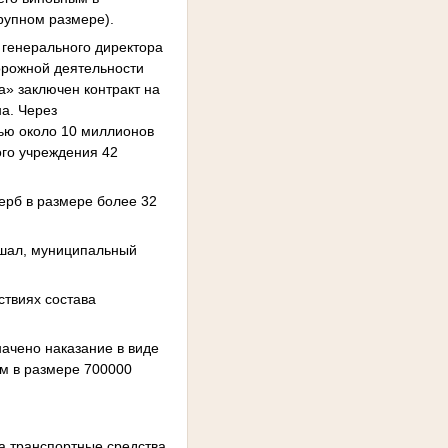
рупном размере).
 генерального директора
орожной деятельности
а» заключен контракт на
а. Через
тью около 10 миллионов
ого учреждения 42
ерб в размере более 32
ршал, муниципальный
ствиях состава
начено наказание в виде
м в размере 700000
на транспортные средства