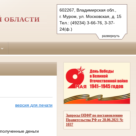
602267, Владимирская обл.,
г. Муром, ул. Московская, д. 15
Й ОБЛАСТИ
Тел.: (49234) 3-66-76, 3-37-
24(ф.)
muromsky.wld@sudrf.ru
развернуть
версия для печати
Запросы ОПФР по постановлению
Правительства РФ от 28.06.2021 №
1037
 полученные деньги