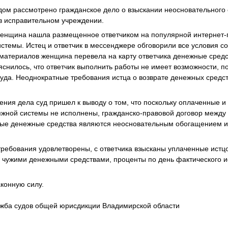
ом рассмотрено гражданское дело о взыскании неосновательного 
в исправительном учреждении.
 женщина нашла размещенное ответчиком на популярной интернет
истемы. Истец и ответчик в мессенджере обговорили все условия с
материалов женщина перевела на карту ответчика денежные средс
яснилось, что ответчик выполнить работы не имеет возможности, п
суда. Неоднократные требования истца о возврате денежных средс
ения дела суд пришел к выводу о том, что поскольку оплаченные 
яжной системы не исполнены, гражданско-правовой договор между 
ные денежные средства являются неосновательным обогащением и
ребования удовлетворены, с ответчика взысканы уплаченные истц
е чужими денежными средствами, проценты по день фактического 
аконную силу.
жба судов общей юрисдикции Владимирской области