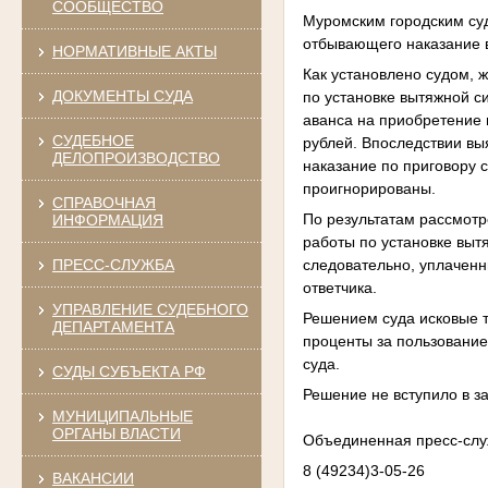
СООБЩЕСТВО
Муромским городским суд
отбывающего наказание 
НОРМАТИВНЫЕ АКТЫ
Как установлено судом,
ДОКУМЕНТЫ СУДА
по установке вытяжной с
аванса на приобретение 
СУДЕБНОЕ
рублей. Впоследствии вы
ДЕЛОПРОИЗВОДСТВО
наказание по приговору 
проигнорированы.
СПРАВОЧНАЯ
По результатам рассмотр
ИНФОРМАЦИЯ
работы по установке выт
следовательно, уплачен
ПРЕСС-СЛУЖБА
ответчика.
УПРАВЛЕНИЕ СУДЕБНОГО
Решением суда исковые т
ДЕПАРТАМЕНТА
проценты за пользовани
суда.
СУДЫ СУБЪЕКТА РФ
Решение не вступило в з
МУНИЦИПАЛЬНЫЕ
ОРГАНЫ ВЛАСТИ
Объединенная пресс-слу
8 (49234)3-05-26
ВАКАНСИИ