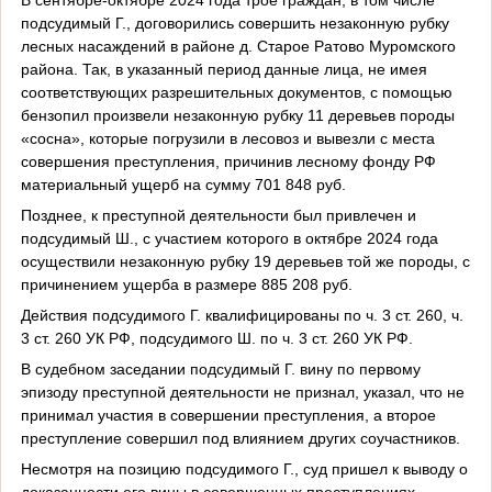
подсудимый Г., договорились совершить незаконную рубку
лесных насаждений в районе д. Старое Ратово Муромского
района. Так, в указанный период данные лица, не имея
соответствующих разрешительных документов, с помощью
бензопил произвели незаконную рубку 11 деревьев породы
«сосна», которые погрузили в лесовоз и вывезли с места
совершения преступления, причинив лесному фонду РФ
материальный ущерб на сумму 701 848 руб.
Позднее, к преступной деятельности был привлечен и
подсудимый Ш., с участием которого в октябре 2024 года
осуществили незаконную рубку 19 деревьев той же породы, с
причинением ущерба в размере 885 208 руб.
Действия подсудимого Г. квалифицированы по ч. 3 ст. 260, ч.
3 ст. 260 УК РФ, подсудимого Ш. по ч. 3 ст. 260 УК РФ.
В судебном заседании подсудимый Г. вину по первому
эпизоду преступной деятельности не признал, указал, что не
принимал участия в совершении преступления, а второе
преступление совершил под влиянием других соучастников.
Несмотря на позицию подсудимого Г., суд пришел к выводу о
доказанности его вины в совершенных преступлениях.